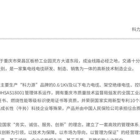
科
于重庆市荣昌区板桥工业园灵方大道东段，成渝线路必经之地，交通十分便
级别
，是一家集电线电缆研发、制造、销售为一体的高新技术制造企业。
生产“科力源”品牌的0.6/1KV及以下电力电缆、架空绝缘电缆、
001、OHSAS18001管理体系运作，拥有重庆市质量技术监督局颁发的全
书、燃烧性能等级标识使用证书等资质，并荣获国家实用新型专利10个和
高成长性（牛羚）科技企业等殊荣，产品并由中国人民保险公司承担综合
国家“务实、诚信、服务、创新”的理念，建立了一套高效的管理体系
以创新为引领，以技术为保障，以市场为导向，以管理为保证”的经营理