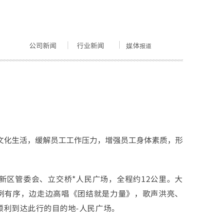
公司新闻
行业
新闻
媒体
报道
文化生活，缓解员工工作压力，增强员工身体素质，形
高新区管委会、立交桥*人民广场，全程约12公里。大
例有序，边走边高唱《团结就是力量》，歌声洪亮、
顺利到达此行的目的地-人民广场。